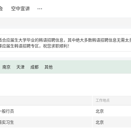
会
空中宣讲
适合应届生大学毕业的韩语招聘信息，其中绝大多数韩语招聘信息无需太
择应届生韩语招聘专区，祝您求职顺利！
南京
天津
成都
其他
工作地点
一般行员
北京
语实习生
北京