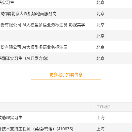
语实习生
北京
026招聘北京大兴机场地面服务岗
北京
[北京西安武汉太原]传神语联网网络科技股份有限公司 AI大模型多语业务标注员|影视美学AI大模型标注员
北京
北京
份有限公司 AI大模型多语业务标注员
北京
语翻译实习生（AI开发方向）
北京
更多北京招聘信息
工作地点
政助理实习生
上海
技术支持工程师（英语/韩语）(J10675)
上海