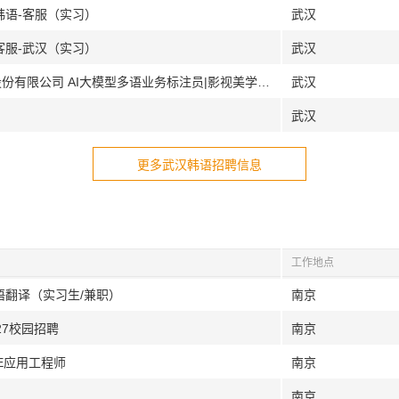
韩语-客服（实习）
武汉
客服-武汉（实习）
武汉
[北京西安武汉太原]传神语联网网络科技股份有限公司 AI大模型多语业务标注员|影视美学AI大模型标注员
武汉
武汉
更多武汉韩语招聘信息
工作地点
语翻译（实习生/兼职）
南京
27校园招聘
南京
AE应用工程师
南京
南京