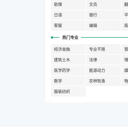
助理
文员
日语
银行
客服
编辑
热门专业
经济金融
专业不限
建筑土木
法律
医学药学
能源动力
数学
农林牧渔
服装纺织