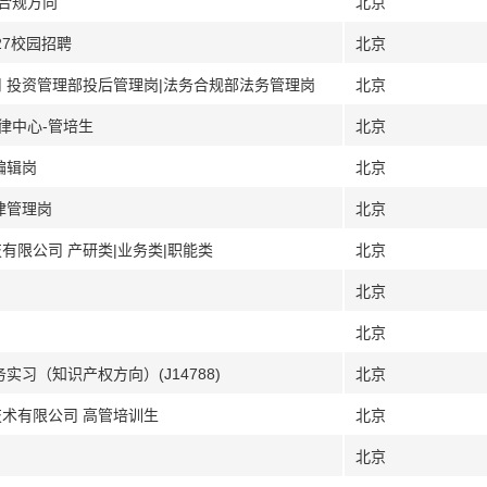
企合规方向
北京
27校园招聘
北京
司 投资管理部投后管理岗|法务合规部法务管理岗
北京
律中心-管培生
北京
编辑岗
北京
律管理岗
北京
有限公司 产研类|业务类|职能类
北京
北京
北京
实习（知识产权方向）(J14788)
北京
技术有限公司 高管培训生
北京
北京