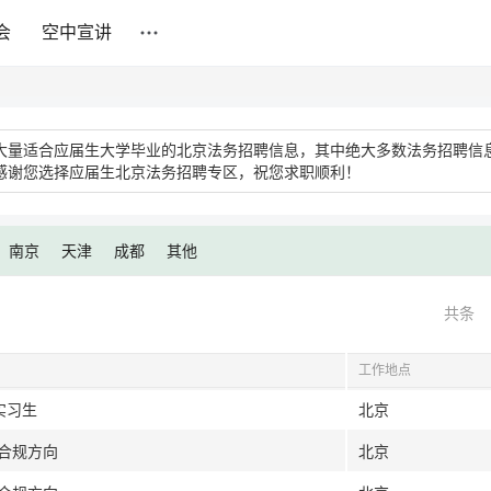
会
空中宣讲
大量适合应届生大学毕业的北京法务招聘信息，其中绝大多数法务招聘信
感谢您选择应届生北京法务招聘专区，祝您求职顺利！
南京
天津
成都
其他
共条
工作地点
实习生
北京
据合规方向
北京