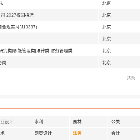
法
北京
 2027校园招聘
北京
规实习(J10337)
北京
北京
研究类|职能管理类|法律类|财务管理类
北京
务岗
北京
共条
工业设计
水利
园林
公关
美术
网页设计
法务
会计