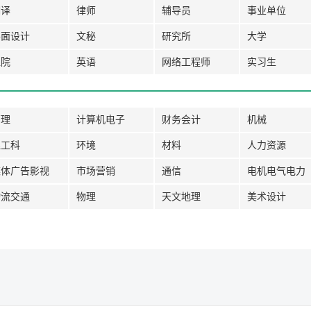
翻译
律师
辅导员
事业单位
平面设计
文秘
研究所
大学
医院
英语
网络工程师
实习生
管理
计算机电子
财务会计
机械
理工科
环境
材料
人力资源
媒体广告影视
市场营销
通信
电机电气电力
物流交通
物理
天文地理
美术设计