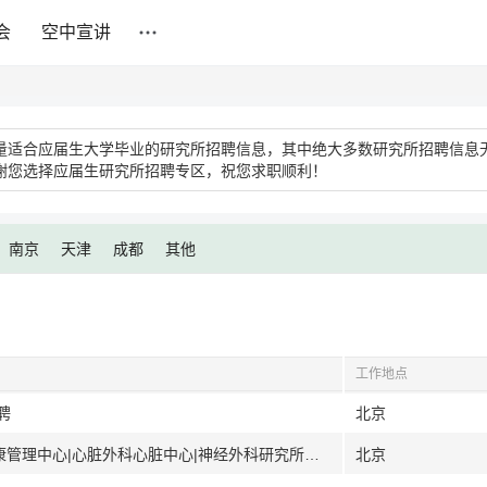
会
空中宣讲
量适合应届生大学毕业的研究所招聘信息，其中绝大多数研究所招聘信息
谢您选择应届生研究所招聘专区，祝您求职顺利！
南京
天津
成都
其他
工作地点
聘
北京
[北京]首都医科大学附属北京天坛医院 健康管理中心|心脏外科心脏中心|神经外科研究所损伤修复研究室
北京