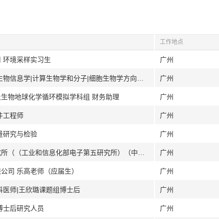
工作地点
司 环境采样实习生
广州
[广州]中山大学中山医学院刘思雪课题组 生物信息学|计算生物学和分子|细胞生物学方向博士后
广州
及生物地球化学循环模拟学科组 财务助理
广州
件工程师
广州
量研究与检验
广州
[广州]中国电子产品可靠性与环境试验研究所（（工业和信息化部电子第五研究所）（中国赛宝实验室）） 前端开发实习生
广州
限公司 乐高老师（应届生）
广州
科医师|王欣璐课题组博士后
广州
博士后研究人员
广州