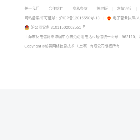
关于我们
|
合作伙伴
|
隐私条款
|
触屏版
|
友情链接
|
网站备案/许可证号：
沪ICP备12015550号-13
|
电子营业执照/
沪公网安备 31011502002551 号
上海市反电信网络诈骗中心防范劝阻电话和短信统一专号：962110，网
Copyright
©前锦网络信息技术（上海）有限公司
版权所有