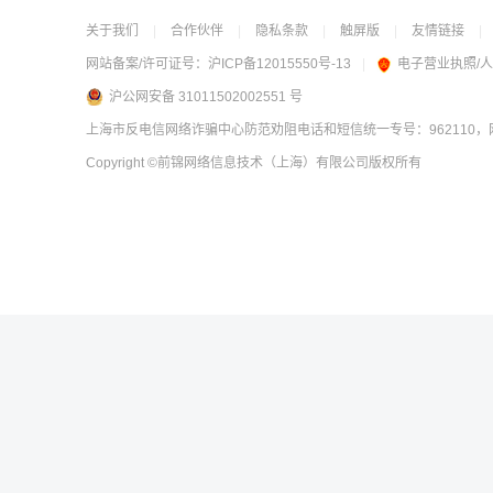
关于我们
|
合作伙伴
|
隐私条款
|
触屏版
|
友情链接
|
网站备案/许可证号：
沪ICP备12015550号-13
|
电子营业执照/
沪公网安备 31011502002551 号
上海市反电信网络诈骗中心防范劝阻电话和短信统一专号：962110，网
Copyright
©前锦网络信息技术（上海）有限公司
版权所有