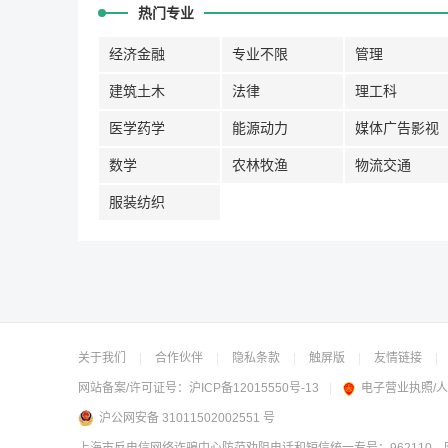
热门专业
经济金融
专业不限
管理
建筑土木
法律
理工科
医学药学
能源动力
媒体广告影视
数学
农林牧渔
物流交通
服装纺织
关于我们
|
合作伙伴
|
隐私条款
|
触屏版
|
友情链接
|
网站备案/许可证号：
沪ICP备12015550号-13
|
电子营业执照/
沪公网安备 31011502002551 号