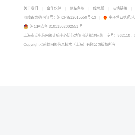
关于我们
|
合作伙伴
|
隐私条款
|
触屏版
|
友情链接
|
网站备案/许可证号：
沪ICP备12015550号-13
|
电子营业执照/
沪公网安备 31011502002551 号
上海市反电信网络诈骗中心防范劝阻电话和短信统一专号：962110，网
Copyright
©前锦网络信息技术（上海）有限公司
版权所有