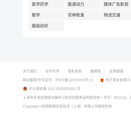
医学药学
能源动力
媒体广告影视
数学
农林牧渔
物流交通
服装纺织
关于我们
|
合作伙伴
|
隐私条款
|
触屏版
|
友情链接
|
网站备案/许可证号：
沪ICP备12015550号-13
|
电子营业执照/
沪公网安备 31011502002551 号
上海市反电信网络诈骗中心防范劝阻电话和短信统一专号：962110，网
Copyright
©前锦网络信息技术（上海）有限公司
版权所有