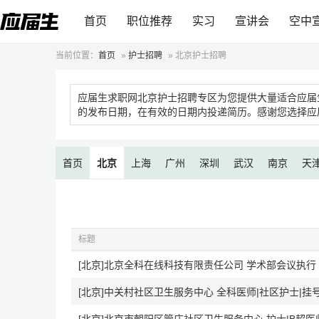
首页
职位推荐
实习
宣讲会
空中
当前位置：
首页
»
护士招聘
»
北京护士招聘
应届生求职网北京护士招聘专区为您提供大量适合应届
的发布日期，在有效的日期内投递简历。感谢您选择应
首页
北京
上海
广州
深圳
武汉
南京
天
标题
[北京]北京全科在线科技有限责任公司 学术部会议执行
[北京]中关村社区卫生服务中心 全科医师|社区护士|挂