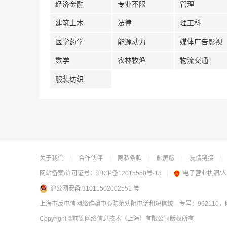
经济金融
专业不限
管理
建筑土木
法律
理工科
医学药学
能源动力
媒体广告影视
数学
农林牧渔
物流交通
服装纺织
关于我们
|
合作伙伴
|
隐私条款
|
触屏版
|
友情链接
|
网站备案/许可证号：
沪ICP备12015550号-13
|
电子营业执照/
沪公网安备 31011502002551 号
上海市反电信网络诈骗中心防范劝阻电话和短信统一专号：962110，网
Copyright
©前锦网络信息技术（上海）有限公司
版权所有