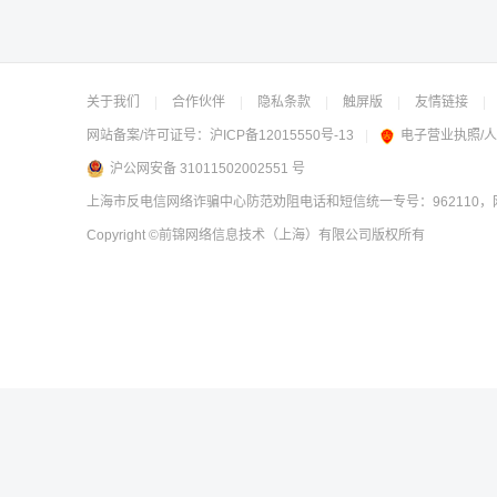
关于我们
|
合作伙伴
|
隐私条款
|
触屏版
|
友情链接
|
网站备案/许可证号：
沪ICP备12015550号-13
|
电子营业执照/
沪公网安备 31011502002551 号
上海市反电信网络诈骗中心防范劝阻电话和短信统一专号：962110，网
Copyright
©前锦网络信息技术（上海）有限公司
版权所有