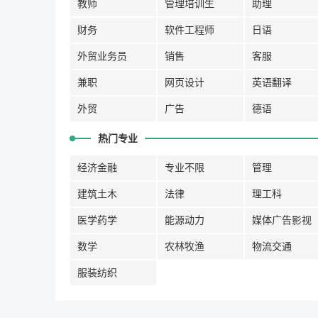
教师
管理培训生
助理
财务
软件工程师
日语
外贸业务员
销售
客服
兼职
网页设计
英语翻译
外贸
广告
德语
热门专业
经济金融
专业不限
管理
建筑土木
法律
理工科
医学药学
能源动力
媒体广告影视
数学
农林牧渔
物流交通
服装纺织