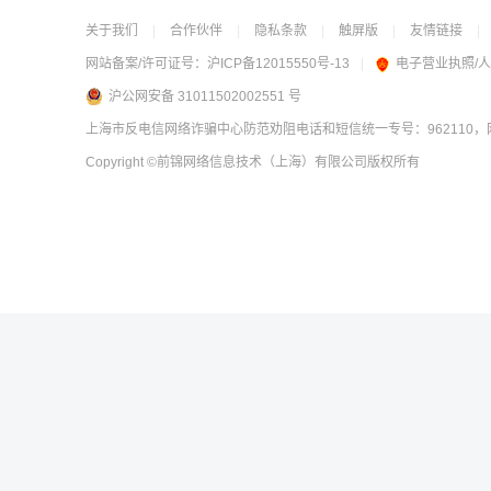
关于我们
|
合作伙伴
|
隐私条款
|
触屏版
|
友情链接
|
网站备案/许可证号：
沪ICP备12015550号-13
|
电子营业执照/
沪公网安备 31011502002551 号
上海市反电信网络诈骗中心防范劝阻电话和短信统一专号：962110，网
Copyright
©前锦网络信息技术（上海）有限公司
版权所有