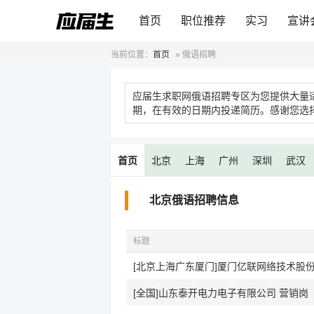
首页
职位推荐
实习
宣讲
当前位置：
首页
»
俄语招聘
应届生求职网俄语招聘专区为您提供大量
期，在有效的日期内投递简历。感谢您选
首页
北京
上海
广州
深圳
武汉
北京俄语招聘信息
标题
[北京上海广东厦门]厦门亿联网络技术股份
[全国]山东泰开电力电子有限公司 营销岗