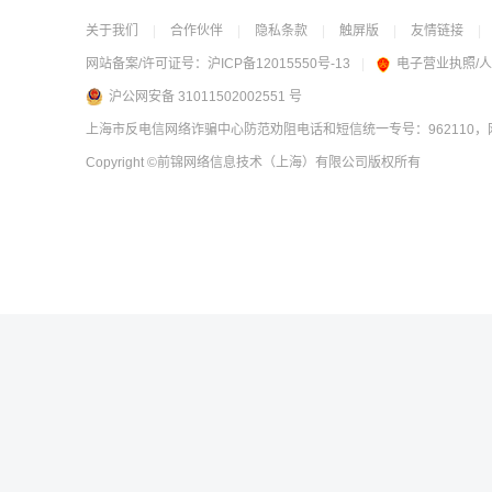
关于我们
|
合作伙伴
|
隐私条款
|
触屏版
|
友情链接
|
网站备案/许可证号：
沪ICP备12015550号-13
|
电子营业执照/
沪公网安备 31011502002551 号
上海市反电信网络诈骗中心防范劝阻电话和短信统一专号：962110，网
Copyright
©前锦网络信息技术（上海）有限公司
版权所有